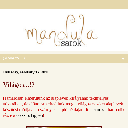
▼
Thursday, February 17, 2011
Világos...!?
Hamarosan elmerülünk az alaplevek királyának tekintélyes
udvarában, de előtte ismerkedjünk meg a világos és sötét alaplevek
készítési m
ódjával a szárnyas alaplé példáján. Itt a
sorozat
harmadik
része a
GasztroTippen
!